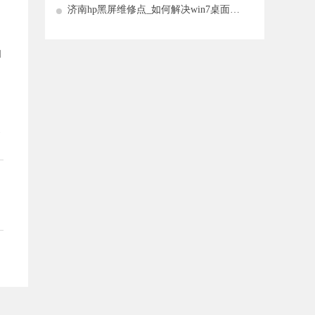
济南hp黑屏维修点_如何解决win7桌面图
标的问题
扫