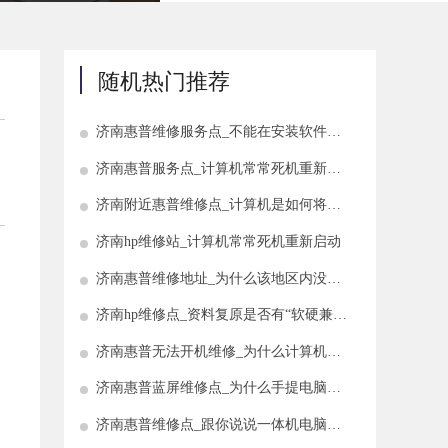
随机热门推荐
济南惠普维修服务点_不能在安装软件时
安装计算机提示如何解决
济南惠普服务点_计算机常常死机重新启
动反应慢怎么办
济南附近惠普维修点_计算机是如何将刚
刚删除的数据恢复回来的
济南hp维修站_计算机常常死机重新启动
济南惠普维修地址_为什么该地区内没有
找到无线网络?
济南hp维修点_资料复原是否有“软硬兼
施”?
济南惠普无法开机维修_为什么计算机主
板无法保存时间
济南惠普蓝屏维修点_为什么手提电脑的
屏幕变黑了
济南惠普维修点_跟你说说一体机电脑的
烦恼是什么?