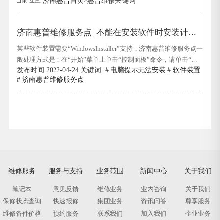
当前位置:
济南惠普首页
>
惠普维修关键词
济南惠普维修服务点_不能在安装软件时安装计算
机提示如何解决
某些软件装置需要“WindowsInstaller”支持，济南惠普维修服务点一
般处理方式是：在“开始”菜单上单击“控制面板”命令，请单击“控
发布时间:2022-04-24 关键词: #
电脑提示无法安装
#
软件装置
制面板”窗口中的“管理工具”图标，然后在打开的窗口中双击“效
#
济南惠普维修服务点
劳”图标，并在弹出的“效劳”对话框中找到“Windowsin
维修服务
服务与支持
业务范围
新闻中心
关于我们
笔记本
意见反馈
维修业务
业内咨询
关于我们
保修状态查询
快速报修
集团业务
资讯问答
尊享服务
维修备件价格
预约服务
联系我们
加入我们
企业业务